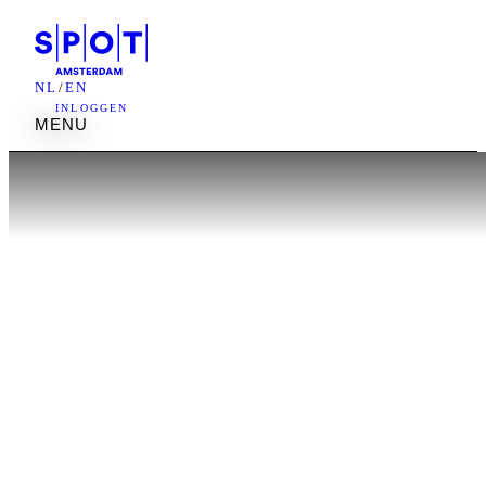
NL
/
EN
INLOGGEN
M
E
N
U
M
E
N
U