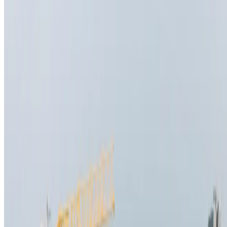
Juni 2026
Bewoner Iris
Iris Koning over haar keuze voor een appartement in SPOT.
Lees verder