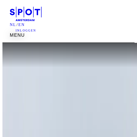
NL
/
EN
INLOGGEN
M
E
N
U
M
E
N
U
Testimonial